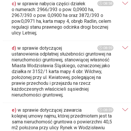
c)
w sprawie nabycia części działek
08:58
o numerach: 2966/393 o pow. 0,0900 ha,
2967/393 o pow. 0,0900 ha oraz 3872/393 o
pow.0,0971 ha, karta mapy 4, obręb Radlin, celem
regulacji stanu prawnego odcinka drogi bocznej
ulicy Letniej;
d)
w sprawie dotyczącej
08:59
ustanowienia odpłatnej służebności gruntowej na
nieruchomości gruntowej, stanowiącej własność
Miasta Wodzisławia Śląskiego, oznaczonej jako
działka nr 3152/1 karta mapy 4 obr. Wilchwy,
położonej przy ul. Kwiatowej, polegającej na
prawie przechodu i przejazdu na rzecz
każdoczesnych właścicieli sąsiedniej
nieruchomości gruntowej;
e)
w sprawie dotyczącej zawarcia
08:59
kolejnej umowy najmu, której przedmiotem jest ta
sama nieruchomość gruntowa o powierzchni 40,5
m2 położona przy ulicy Rynek w Wodzisławiu