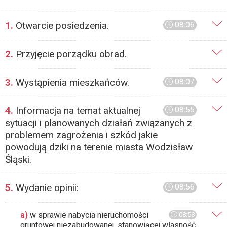
1.
Otwarcie posiedzenia.
08:06
2.
Przyjęcie porządku obrad.
3.
Wystąpienia mieszkańców.
08:07
4.
Informacja na temat aktualnej
08:55
sytuacji i planowanych działań związanych z
problemem zagrożenia i szkód jakie
powodują dziki na terenie miasta Wodzisław
Śląski.
5.
Wydanie opinii:
08:56
a)
w sprawie nabycia nieruchomości
08:58
gruntowej niezabudowanej, stanowiącej własność