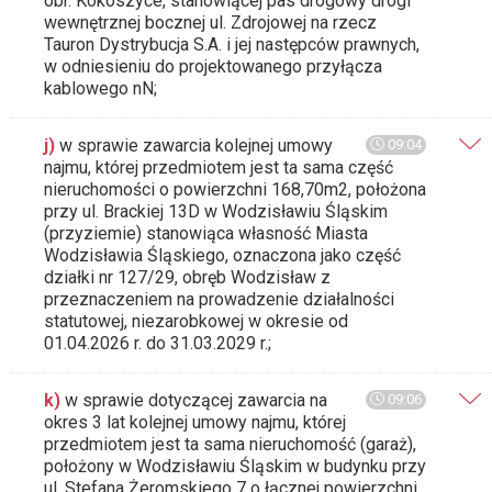
obr. Kokoszyce, stanowiącej pas drogowy drogi
wewnętrznej bocznej ul. Zdrojowej na rzecz
Tauron Dystrybucja S.A. i jej następców prawnych,
w odniesieniu do projektowanego przyłącza
kablowego nN;
j)
w sprawie zawarcia kolejnej umowy
09:04
najmu, której przedmiotem jest ta sama część
nieruchomości o powierzchni 168,70m2, położona
przy ul. Brackiej 13D w Wodzisławiu Śląskim
(przyziemie) stanowiąca własność Miasta
Wodzisławia Śląskiego, oznaczona jako część
działki nr 127/29, obręb Wodzisław z
przeznaczeniem na prowadzenie działalności
statutowej, niezarobkowej w okresie od
01.04.2026 r. do 31.03.2029 r.;
k)
w sprawie dotyczącej zawarcia na
09:06
okres 3 lat kolejnej umowy najmu, której
przedmiotem jest ta sama nieruchomość (garaż),
położony w Wodzisławiu Śląskim w budynku przy
ul. Stefana Żeromskiego 7 o łącznej powierzchni