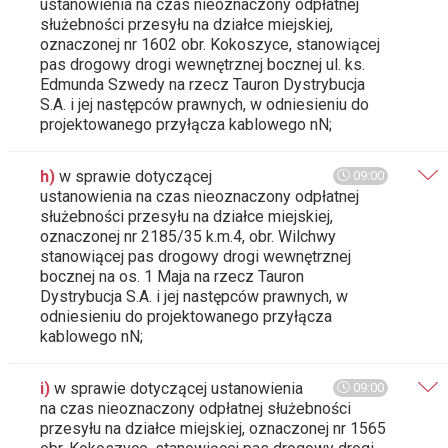
ustanowienia na czas nieoznaczony odpłatnej
służebności przesyłu na działce miejskiej,
oznaczonej nr 1602 obr. Kokoszyce, stanowiącej
pas drogowy drogi wewnętrznej bocznej ul. ks.
Edmunda Szwedy na rzecz Tauron Dystrybucja
S.A. i jej następców prawnych, w odniesieniu do
projektowanego przyłącza kablowego nN;
h)
w sprawie dotyczącej
09:00
ustanowienia na czas nieoznaczony odpłatnej
służebności przesyłu na działce miejskiej,
oznaczonej nr 2185/35 k.m.4, obr. Wilchwy
stanowiącej pas drogowy drogi wewnętrznej
bocznej na os. 1 Maja na rzecz Tauron
Dystrybucja S.A. i jej następców prawnych, w
odniesieniu do projektowanego przyłącza
kablowego nN;
i)
w sprawie dotyczącej ustanowienia
09:00
na czas nieoznaczony odpłatnej służebności
przesyłu na działce miejskiej, oznaczonej nr 1565