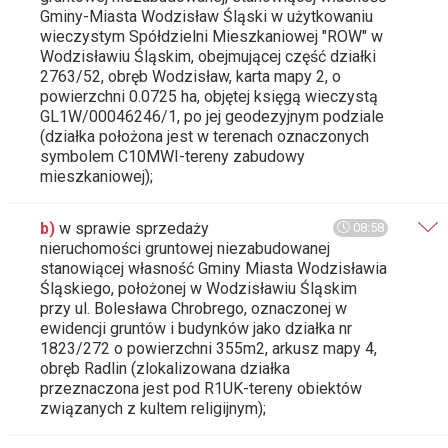
Gminy-Miasta Wodzisław Śląski w użytkowaniu
wieczystym Spółdzielni Mieszkaniowej "ROW" w
Wodzisławiu Śląskim, obejmującej część działki
2763/52, obręb Wodzisław, karta mapy 2, o
powierzchni 0.0725 ha, objętej księgą wieczystą
GL1W/00046246/1, po jej geodezyjnym podziale
(działka położona jest w terenach oznaczonych
symbolem C10MWI-tereny zabudowy
mieszkaniowej);
b)
w sprawie sprzedaży
08:58
nieruchomości gruntowej niezabudowanej
stanowiącej własność Gminy Miasta Wodzisławia
Śląskiego, położonej w Wodzisławiu Śląskim
przy ul. Bolesława Chrobrego, oznaczonej w
ewidencji gruntów i budynków jako działka nr
1823/272 o powierzchni 355m2, arkusz mapy 4,
obręb Radlin (zlokalizowana działka
przeznaczona jest pod R1UK-tereny obiektów
związanych z kultem religijnym);