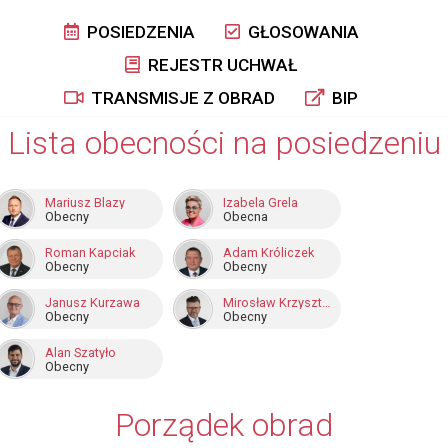
POSIEDZENIA
GŁOSOWANIA
REJESTR UCHWAŁ
TRANSMISJE Z OBRAD
BIP
Lista obecności na posiedzeniu
Mariusz Blazy
Izabela Grela
Obecny
Obecna
Roman Kapciak
Adam Króliczek
Obecny
Obecny
Janusz Kurzawa
Mirosław Krzysztof Nowak
Obecny
Obecny
Alan Szatyło
Obecny
Porządek obrad