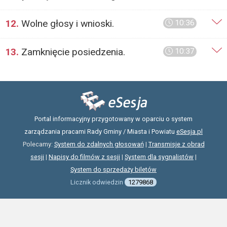
12.
Wolne głosy i wnioski.
10:36
13.
Zamknięcie posiedzenia.
10:37
Portal informacyjny przygotowany w oparciu o system
zarządzania pracami Rady Gminy / Miasta i Powiatu
eSesja.pl
Polecamy:
System do zdalnych głosowań
|
Transmisje z obrad
sesji
|
Napisy do filmów z sesji
|
System dla sygnalistów
|
System do sprzedaży biletów
Licznik odwiedzin
1279868