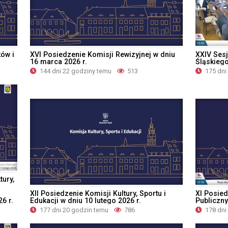
ów i
XVI Posiedzenie Komisji Rewizyjnej w dniu
XXIV Sesj
16 marca 2026 r.
Śląskiego
144 dni 22 godziny temu
513
175 dni
tury,
XII Posiedzenie Komisji Kultury, Sportu i
XI Posied
6 r.
Edukacji w dniu 10 lutego 2026 r.
Publiczny
177 dni 20 godzin temu
786
178 dni