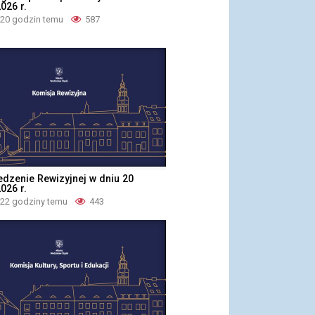
026 r.
 20 godzin temu
587
edzenie Rewizyjnej w dniu 20
026 r.
 22 godziny temu
443