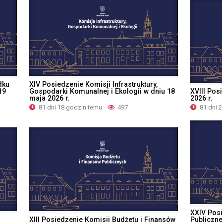
dku
XIV Posiedzenie Komisji Infrastruktury,
19
Gospodarki Komunalnej i Ekologii w dniu 18
XVIII Pos
maja 2026 r.
2026 r.
81 dni 18 godzin temu
497
81 dni 
XXIV Pos
XIII Posiedzenie Komisji Budżetu i Finansów
Publiczn