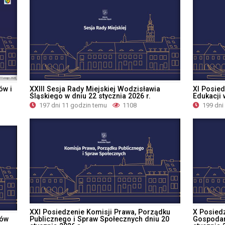
ów i
XXIII Sesja Rady Miejskiej Wodzisławia
XI Posied
Śląskiego w dniu 22 stycznia 2026 r.
Edukacji 
197 dni 11 godzin temu
1108
199 dni
XXI Posiedzenie Komisji Prawa, Porządku
X Posiedz
sów
Publicznego i Spraw Społecznych dniu 20
Gospodark