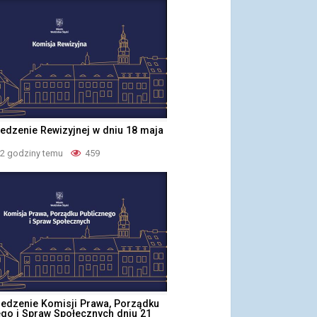
iedzenie Rewizyjnej w dniu 18 maja
22 godziny temu
459
iedzenie Komisji Prawa, Porządku
ego i Spraw Społecznych dniu 21