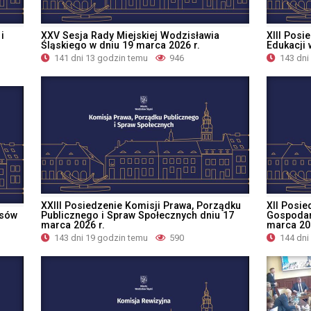
i
XXV Sesja Rady Miejskiej Wodzisławia
XIII Posi
Śląskiego w dniu 19 marca 2026 r.
Edukacji 
141 dni 13 godzin temu
946
143 dni
XXIII Posiedzenie Komisji Prawa, Porządku
XII Posie
nsów
Publicznego i Spraw Społecznych dniu 17
Gospodark
marca 2026 r.
marca 202
143 dni 19 godzin temu
590
144 dni