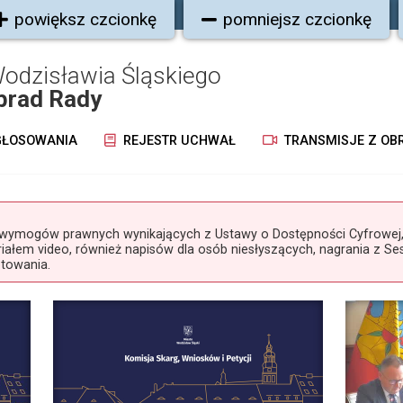
powiększ czcionkę
pomniejsz czcionkę
odzisławia Śląskiego
brad Rady
ŁOSOWANIA
REJESTR UCHWAŁ
TRANSMISJE Z OB
mogów prawnych wynikających z Ustawy o Dostępności Cyfrowej, k
ałem video, również napisów dla osób niesłyszących, nagrania z Ses
otowania.