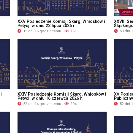
XXV Posiedzenie Komisji Skarg, Wniosków i
XXVIII Se
Petycji w dniu 23 lipca 2026 r.
Śląskiego
15 dni 16 godzin temu
151
50 dni 
i
XXIV Posiedzenie Komisji Skarg, Wniosków i
XV Posie
Petycji w dniu 16 czerwca 2026 r.
Publiczny
52 dni 14 godzin temu
294
52 dni 