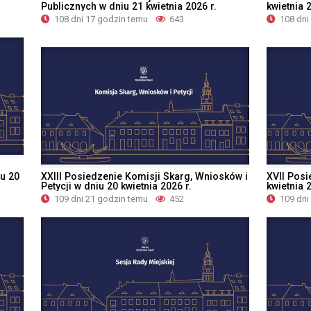
Publicznych w dniu 21 kwietnia 2026 r.
kwietnia 2
108 dni 17 godzin temu
643
108 dni
u 20
XXIII Posiedzenie Komisji Skarg, Wniosków i
XVII Posi
Petycji w dniu 20 kwietnia 2026 r.
kwietnia 2
109 dni 21 godzin temu
452
109 dni