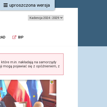
uproszczona wersja
RAD
BIP
tóre m.in. nakładają na samorządy
ji mogą pojawiać się z opóźnieniem, z