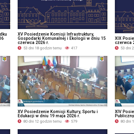
ądku
XV Posiedzenie Komisji Infrastruktury,
16
Gospodarki Komunalnej i Ekologii w dniu 15
XIX Posie
czerwca 2026 r.
czerwca 2
53 dni 18 godzin temu
417
53 dni 
XV Posiedzenie Komisji Kultury, Sportu i
XIV Posie
Edukacji w dniu 19 maja 2026 r.
Publiczny
80 dni 12 godzin temu
579
80 dni 