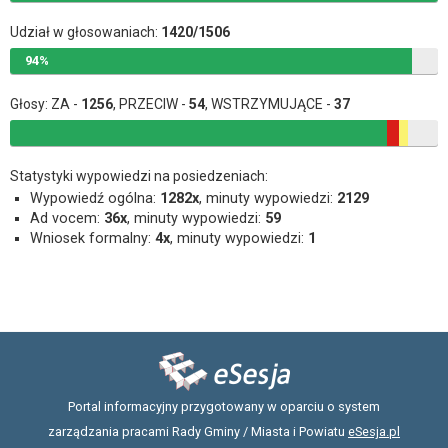
Udział w głosowaniach:
1420/1506
94%
Głosy: ZA -
1256
, PRZECIW -
54
, WSTRZYMUJĄCE -
37
Statystyki wypowiedzi na posiedzeniach:
Wypowiedź ogólna:
1282x
, minuty wypowiedzi:
2129
Ad vocem:
36x
, minuty wypowiedzi:
59
Wniosek formalny:
4x
, minuty wypowiedzi:
1
Portal informacyjny przygotowany w oparciu o system
zarządzania pracami Rady Gminy / Miasta i Powiatu
eSesja.pl