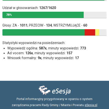
Udział w głosowaniach:
1267/1620
78%
Głosy: ZA -
1011
, PRZECIW -
134
, WSTRZYMUJĄCE -
60
Statystyki wypowiedzi na posiedzeniach:
Wypowiedź ogólna:
587x
, minuty wypowiedzi:
773
Ad vocem:
126x
, minuty wypowiedzi:
157
Wniosek formalny:
9x
, minuty wypowiedzi:
17
Portal informacyjny przygotowany w oparciu o system
zarządzania pracami Rady Gminy / Miasta i Powiatu
eSesja.pl