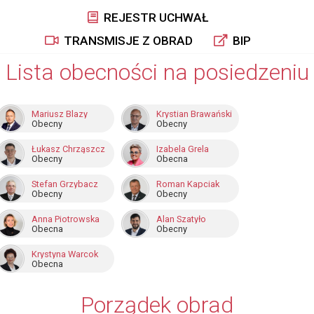
REJESTR UCHWAŁ
TRANSMISJE Z OBRAD
BIP
Lista obecności na posiedzeniu
Mariusz Blazy
Krystian Brawański
Obecny
Obecny
Łukasz Chrząszcz
Izabela Grela
Obecny
Obecna
Stefan Grzybacz
Roman Kapciak
Obecny
Obecny
Anna Piotrowska
Alan Szatyło
Obecna
Obecny
Krystyna Warcok
Obecna
Porządek obrad