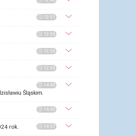
12:40
12:51
12:55
12:55
12:55
14:50
zisławiu Śląskim.
14:50
24 rok.
14:57