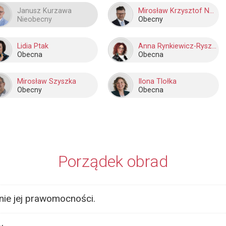
Janusz Kurzawa
Mirosław Krzysztof Nowak
Nieobecny
Obecny
Lidia Ptak
Anna Rynkiewicz-Ryszka
Obecna
Obecna
Mirosław Szyszka
Ilona Tlołka
Obecny
Obecna
Porządek obrad
enie jej prawomocności.