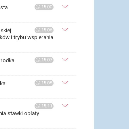
asta
15:00
skiej
15:06
ków i trybu wspierania
środka
15:07
dka
15:08
15:11
ia stawki opłaty