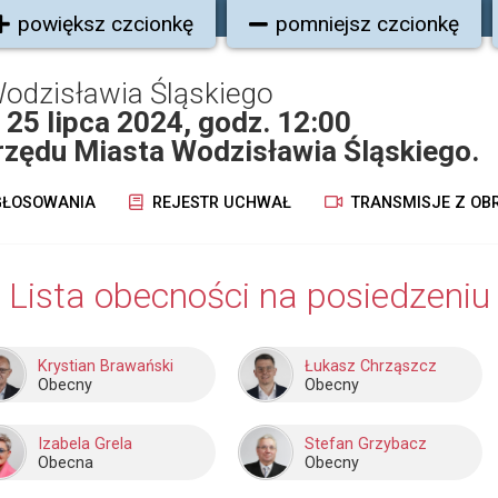
powiększ czcionkę
pomniejsz czcionkę
odzisławia Śląskiego
 25 lipca 2024, godz. 12:00
Urzędu Miasta Wodzisławia Śląskiego.
ŁOSOWANIA
REJESTR UCHWAŁ
TRANSMISJE Z OB
Lista obecności na posiedzeniu
Krystian Brawański
Łukasz Chrząszcz
Obecny
Obecny
Izabela Grela
Stefan Grzybacz
Obecna
Obecny