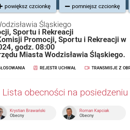
powiększ czcionkę
pomniejsz czcionkę
odzisławia Śląskiego
ji, Sportu i Rekreacji
Komisji Promocji, Sportu i Rekreacji w
024, godz. 08:00
Urzędu Miasta Wodzisławia Śląskiego.
ŁOSOWANIA
REJESTR UCHWAŁ
TRANSMISJE Z OB
Lista obecności na posiedzeniu
Krystian Brawański
Roman Kapciak
Obecny
Obecny