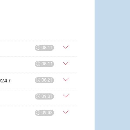
08:11
08:11
24 r.
08:21
09:31
09:32