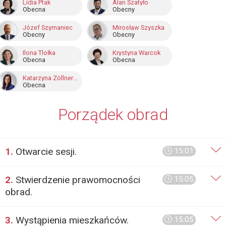
Lidia Ptak
Alan Szatyło
Obecna
Obecny
Józef Szymaniec
Mirosław Szyszka
Obecny
Obecny
Ilona Tlołka
Krystyna Warcok
Obecna
Obecna
Katarzyna Zöllner-Solowska
Obecna
Porządek obrad
1.
Otwarcie sesji.
15:01
2.
Stwierdzenie prawomocności
15:05
obrad.
3.
Wystąpienia mieszkańców.
15:05