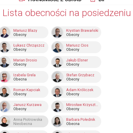
Lista obecności na posiedzeniu
Mariusz Blazy
Krystian Brawański
Obecny
Obecny
Łukasz Chrząszcz
Mariusz Cios
Obecny
Obecny
Marian Drosio
Jakub Elsner
Obecny
Obecny
Izabela Grela
Stefan Grzybacz
Obecna
Obecny
Roman Kapciak
Adam Króliczek
Obecny
Obecny
Janusz Kurzawa
Mirosław Krzysztof Nowak
Obecny
Obecny
Anna Piotrowska
Barbara Połednik
Nieobecna
Obecna