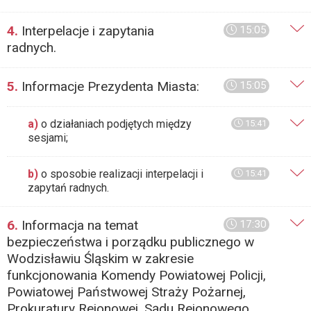
4.
Interpelacje i zapytania
15:05
radnych.
5.
Informacje Prezydenta Miasta:
15:05
a)
o działaniach podjętych między
15:41
sesjami;
b)
o sposobie realizacji interpelacji i
15:41
zapytań radnych.
6.
Informacja na temat
17:30
bezpieczeństwa i porządku publicznego w
Wodzisławiu Śląskim w zakresie
funkcjonowania Komendy Powiatowej Policji,
Powiatowej Państwowej Straży Pożarnej,
Prokuratury Rejonowej, Sądu Rejonowego