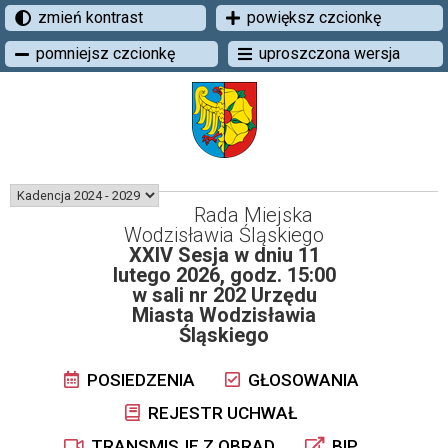
zmień kontrast
powiększ czcionkę
pomniejsz czcionkę
uproszczona wersja
Rada Miejska
Wodzisławia Śląskiego
XXIV Sesja w dniu 11
lutego 2026, godz. 15:00
w sali nr 202 Urzędu
Miasta Wodzisławia
Śląskiego
POSIEDZENIA
GŁOSOWANIA
REJESTR UCHWAŁ
TRANSMISJE Z OBRAD
BIP