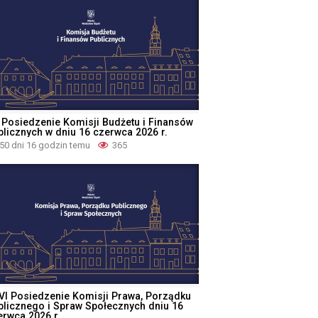
 Posiedzenie Komisji Budżetu i Finansów
blicznych w dniu 16 czerwca 2026 r.
50 dni 16 godzin temu
365
VI Posiedzenie Komisji Prawa, Porządku
blicznego i Spraw Społecznych dniu 16
erwca 2026 r.