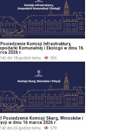
 Posiedzenie Komisji Infrastruktury,
spodarki Komunalnej i Ekologii w dniu 16
rca 2026 r.
142 dni 18 godzin temu
526
II Posiedzenie Komisji Skarg, Wniosków i
tycji w dniu 16 marca 2026 r.
142 dni 20 godzin temu
579