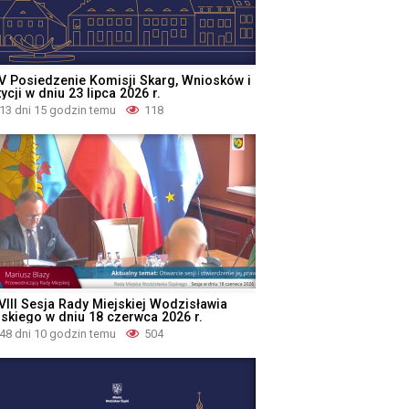
V Posiedzenie Komisji Skarg, Wniosków i
ycji w dniu 23 lipca 2026 r.
13 dni 15 godzin temu
118
VIII Sesja Rady Miejskiej Wodzisławia
ąskiego w dniu 18 czerwca 2026 r.
48 dni 10 godzin temu
504