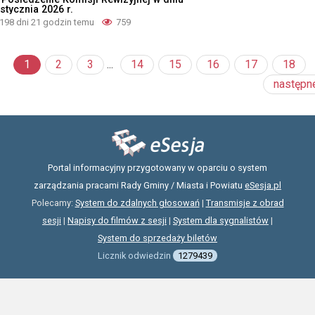
stycznia 2026 r.
198 dni 21 godzin temu
759
1
2
3
...
14
15
16
17
18
następn
Portal informacyjny przygotowany w oparciu o system
zarządzania pracami Rady Gminy / Miasta i Powiatu
eSesja.pl
Polecamy:
System do zdalnych głosowań
|
Transmisje z obrad
sesji
|
Napisy do filmów z sesji
|
System dla sygnalistów
|
System do sprzedaży biletów
Licznik odwiedzin
1279439