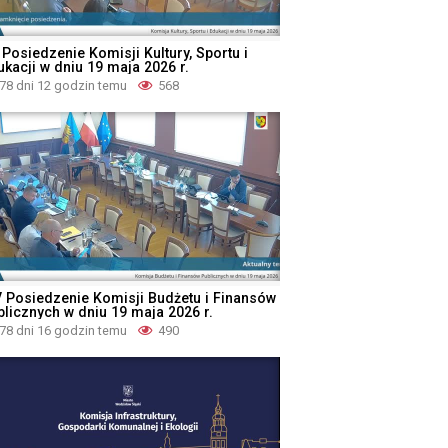
 Posiedzenie Komisji Kultury, Sportu i
ukacji w dniu 19 maja 2026 r.
78 dni 12 godzin temu
568
V Posiedzenie Komisji Budżetu i Finansów
blicznych w dniu 19 maja 2026 r.
78 dni 16 godzin temu
490