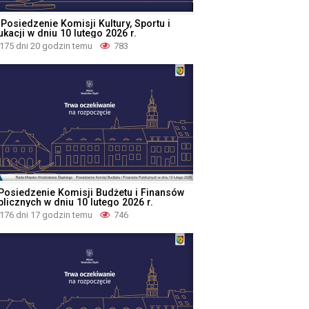
 Posiedzenie Komisji Kultury, Sportu i
kacji w dniu 10 lutego 2026 r.
175 dni 20 godzin temu
783
 Posiedzenie Komisji Budżetu i Finansów
blicznych w dniu 10 lutego 2026 r.
176 dni 17 godzin temu
746