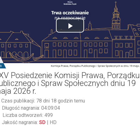
Play
Video
XV Posiedzenie Komisji Prawa, Porządku
ublicznego i Spraw Społecznych dniu 19
aja 2026 r.
Czas publikacji: 78 dni 18 godzin temu
Długość nagrania: 04:09:04
Liczba odtworzeń: 499
Jakość nagrania:
SD
|
HD