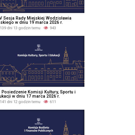
V Sesja Rady Miejskiej Wodzisławia
ąskiego w dniu 19 marca 2026 r.
139 dni 13 godzin temu
943
I Posiedzenie Komisji Kultury, Sportu i
ukacji w dniu 17 marca 2026 r.
141 dni 12 godzin temu
611