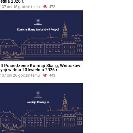
etnia 2026 r.
107 dni 18 godzin temu
472
III Posiedzenie Komisji Skarg, Wniosków i
ycji w dniu 20 kwietnia 2026 r.
107 dni 20 godzin temu
443