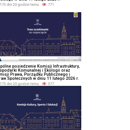
173 dni 20 godzin temu
771
pólne posiedzenie Komisji Infrastruktury,
spodarki Komunalnej i Ekologii oraz
misji Prawa, Porządku Publicznego i
raw Społecznych w dniu 11 lutego 2026 r.
173 dni 20 godzin temu
577