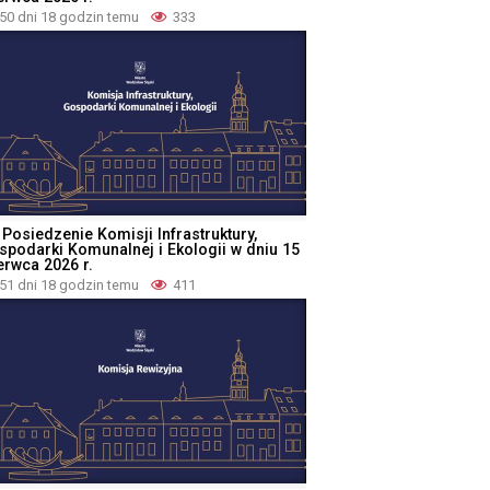
50 dni 18 godzin temu
333
 Posiedzenie Komisji Infrastruktury,
spodarki Komunalnej i Ekologii w dniu 15
erwca 2026 r.
51 dni 18 godzin temu
411