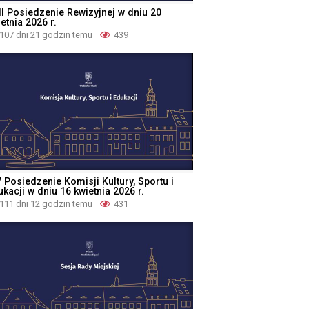
II Posiedzenie Rewizyjnej w dniu 20
etnia 2026 r.
107 dni 21 godzin temu
439
 Posiedzenie Komisji Kultury, Sportu i
kacji w dniu 16 kwietnia 2026 r.
111 dni 12 godzin temu
431