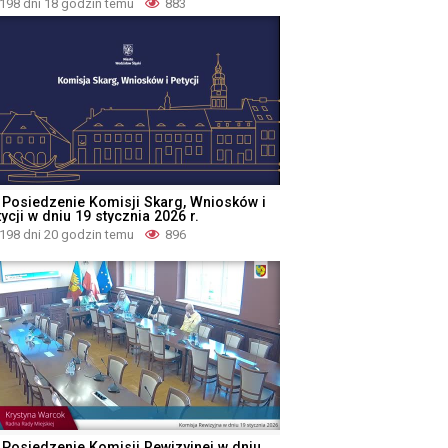
198 dni 18 godzin temu
883
 Posiedzenie Komisji Skarg, Wniosków i
ycji w dniu 19 stycznia 2026 r.
198 dni 20 godzin temu
896
 Posiedzenie Komisji Rewizyjnej w dniu