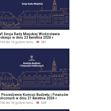
VI Sesja Rady Miejskiej Wodzisławia
skiego w dniu 23 kwietnia 2026 r.
104 dni 10 godzin temu
581
II Posiedzenie Komisji Budżetu i Finansów
licznych w dniu 21 kwietnia 2026 r.
106 dni 16 godzin temu
638