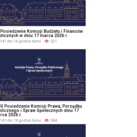
I Posiedzenie Komisji Budżetu i Finansów
blicznych w dniu 17 marca 2026 r.
141 dni 16 godzin temu
521
III Posiedzenie Komisji Prawa, Porządku
blicznego i Spraw Społecznych dniu 17
rca 2026 r.
141 dni 19 godzin temu
584