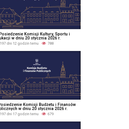
Posiedzenie Komisji Kultury, Sportu i
kacji w dniu 20 stycznia 2026 r.
197 dni 12 godzin temu
788
Posiedzenie Komisji Budżetu i Finansów
blicznych w dniu 20 stycznia 2026 r.
197 dni 17 godzin temu
679