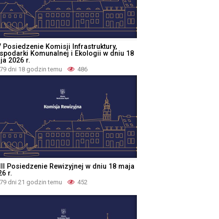
 Posiedzenie Komisji Infrastruktury,
spodarki Komunalnej i Ekologii w dniu 18
ja 2026 r.
79 dni 18 godzin temu
486
III Posiedzenie Rewizyjnej w dniu 18 maja
6 r.
79 dni 21 godzin temu
452