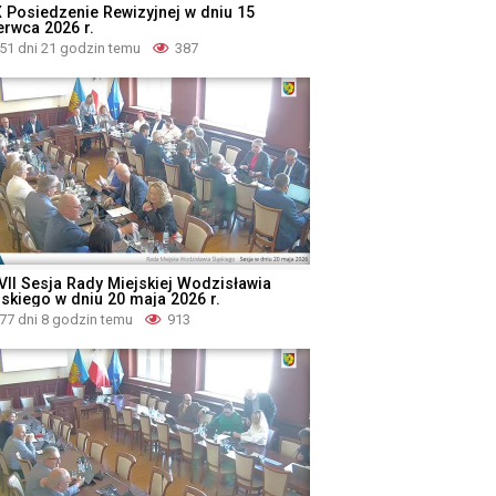
X Posiedzenie Rewizyjnej w dniu 15
erwca 2026 r.
51 dni 21 godzin temu
387
VII Sesja Rady Miejskiej Wodzisławia
ąskiego w dniu 20 maja 2026 r.
77 dni 8 godzin temu
913