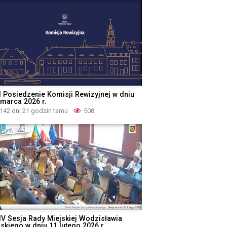
I Posiedzenie Komisji Rewizyjnej w dniu
 marca 2026 r.
142 dni 21 godzin temu
508
IV Sesja Rady Miejskiej Wodzisławia
ąskiego w dniu 11 lutego 2026 r.