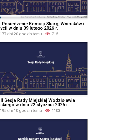
I Posiedzenie Komisji Skarg, Wniosków i
ycji w dniu 09 lutego 2026 r.
177 dni 20 godzin temu
715
III Sesja Rady Miejskiej Wodzisławia
ąskiego w dniu 22 stycznia 2026 r.
195 dni 10 godzin temu
1103