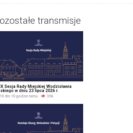
ozostałe transmisje
IX Sesja Rady Miejskiej Wodzisławia
skiego w dniu 23 lipca 2026 r.
13 dni 10 godzin temu
356