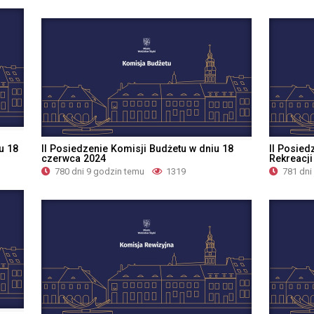
u 18
II Posiedzenie Komisji Budżetu w dniu 18
II Posied
czerwca 2024
Rekreacji
780 dni 9 godzin temu
1319
781 dni