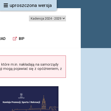
uproszczona wersja
RAD
BIP
tóre m.in. nakładają na samorządy
ji mogą pojawiać się z opóźnieniem, z