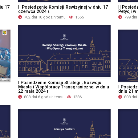
iu 17
II Posiedzenie Komisji Rewizyjnej w dniu 17
II Posied
czerwca 2024 r.
Petycji w
782 dni 10 godzin temu
1555
799 dni
I Posiedzenie Komisji Strategii, Rozwoju
Miasta i Współpracy Transgranicznej w dniu
I Posiedz
22 maja 2024 r.
dniu 21 m
808 dni 6 godzin temu
1286
808 dni