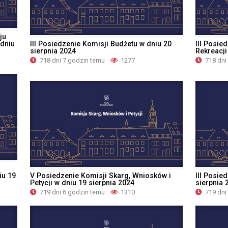
ju
 dniu
III Posiedzenie Komisji Budżetu w dniu 20
III Posie
sierpnia 2024
Rekreacji
718 dni 7 godzin temu
1277
718 dni
iu 19
V Posiedzenie Komisji Skarg, Wniosków i
III Posie
Petycji w dniu 19 sierpnia 2024
sierpnia 
719 dni 6 godzin temu
1310
719 dni