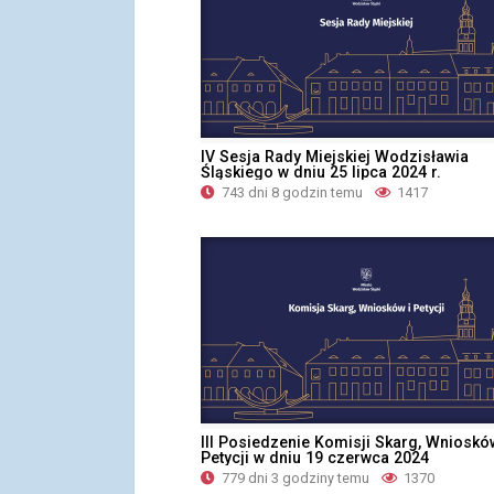
IV Sesja Rady Miejskiej Wodzisławia
Śląskiego w dniu 25 lipca 2024 r.
743 dni 8 godzin temu
1417
III Posiedzenie Komisji Skarg, Wnioskó
Petycji w dniu 19 czerwca 2024
779 dni 3 godziny temu
1370