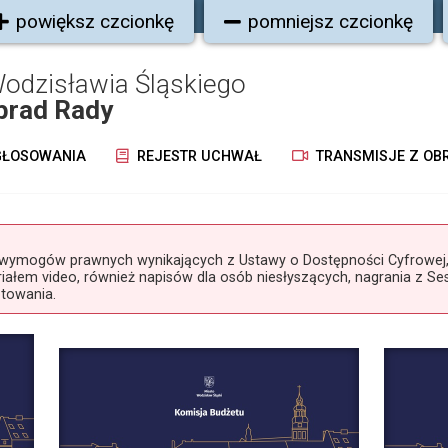
powiększ czcionkę
pomniejsz czcionkę
odzisławia Śląskiego
brad Rady
ŁOSOWANIA
REJESTR UCHWAŁ
TRANSMISJE Z OB
mogów prawnych wynikających z Ustawy o Dostępności Cyfrowej, k
ałem video, również napisów dla osób niesłyszących, nagrania z Ses
otowania.