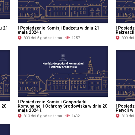
u 21
I Posiedzenie Komisji Budżetu w dniu 21
I Posiedz
maja 2024 r.
Rekreacji
809 dni 5 godzin temu
1257
809 dni
I Posiedzenie Komisji Gospodarki
u 20
Komunalnej i Ochrony Środowiska w dniu 20
I Posiedz
maja 2024 r.
Petycji w
810 dni 8 godzin temu
1432
810 dni