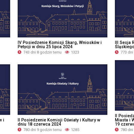
IV Posiedzenie Komisji Skarg, Wniosków i
III Sesja
Petycji w dniu 25 lipca 2024
Śląskiego
743 dni 8 godzin temu
1323
773 dni
II Posied
w i
II Posiedzenie Komisji Oświaty i Kultury w
Miasta i 
dniu 18 czerwca 2024
19 czerw
780 dni 9 godzin temu
1285
780 dni