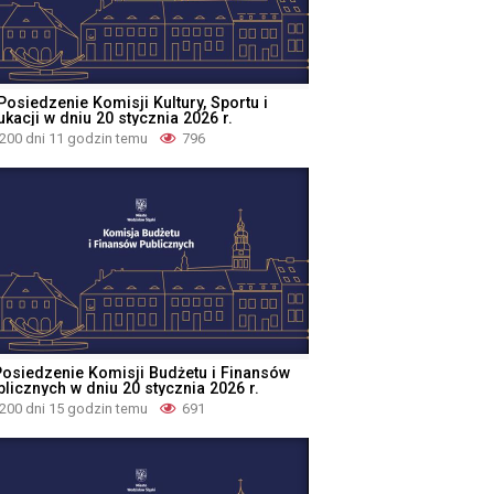
Posiedzenie Komisji Kultury, Sportu i
kacji w dniu 20 stycznia 2026 r.
200 dni 11 godzin temu
796
Posiedzenie Komisji Budżetu i Finansów
blicznych w dniu 20 stycznia 2026 r.
200 dni 15 godzin temu
691