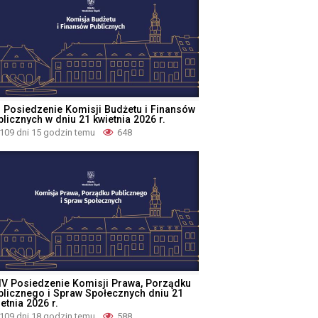
II Posiedzenie Komisji Budżetu i Finansów
licznych w dniu 21 kwietnia 2026 r.
109 dni 15 godzin temu
648
IV Posiedzenie Komisji Prawa, Porządku
blicznego i Spraw Społecznych dniu 21
etnia 2026 r.
109 dni 18 godzin temu
588