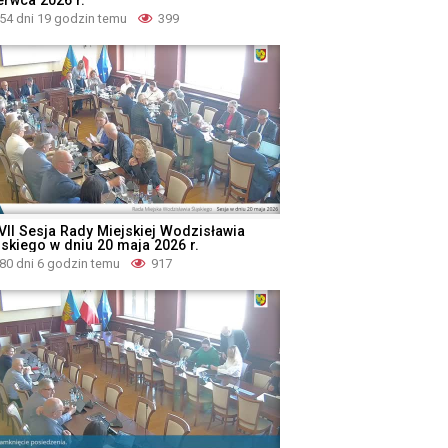
54 dni 19 godzin temu
399
VII Sesja Rady Miejskiej Wodzisławia
ąskiego w dniu 20 maja 2026 r.
80 dni 6 godzin temu
917