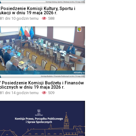
 Posiedzenie Komisji Kultury, Sportu i
ukacji w dniu 19 maja 2026 r.
81 dni 10 godzin temu
588
V Posiedzenie Komisji Budżetu i Finansów
blicznych w dniu 19 maja 2026 r.
81 dni 14 godzin temu
509