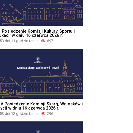
 Posiedzenie Komisji Kultury, Sportu i
ukacji w dniu 16 czerwca 2026 r.
53 dni 11 godzin temu
697
IV Posiedzenie Komisji Skarg, Wniosków i
ycji w dniu 16 czerwca 2026 r.
53 dni 12 godzin temu
296