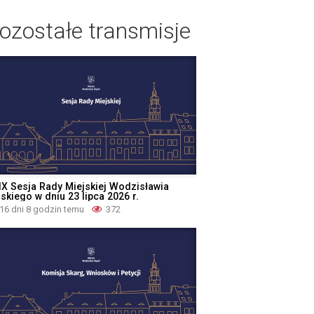
ozostałe transmisje
IX Sesja Rady Miejskiej Wodzisławia
skiego w dniu 23 lipca 2026 r.
16 dni 8 godzin temu
372