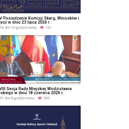
V Posiedzenie Komisji Skarg, Wniosków i
ycji w dniu 23 lipca 2026 r.
16 dni 14 godzin temu
161
VIII Sesja Rady Miejskiej Wodzisławia
ąskiego w dniu 18 czerwca 2026 r.
51 dni 8 godzin temu
530