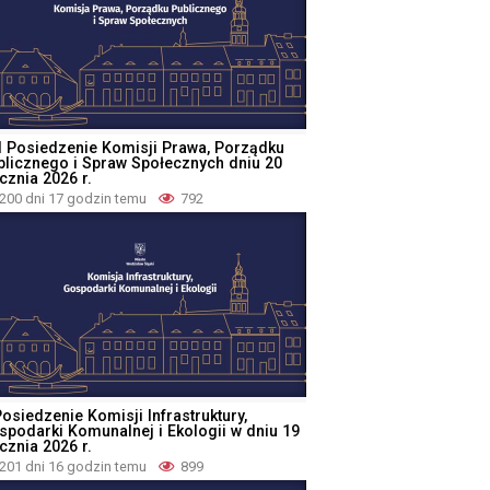
I Posiedzenie Komisji Prawa, Porządku
blicznego i Spraw Społecznych dniu 20
cznia 2026 r.
200 dni 17 godzin temu
792
osiedzenie Komisji Infrastruktury,
spodarki Komunalnej i Ekologii w dniu 19
cznia 2026 r.
201 dni 16 godzin temu
899