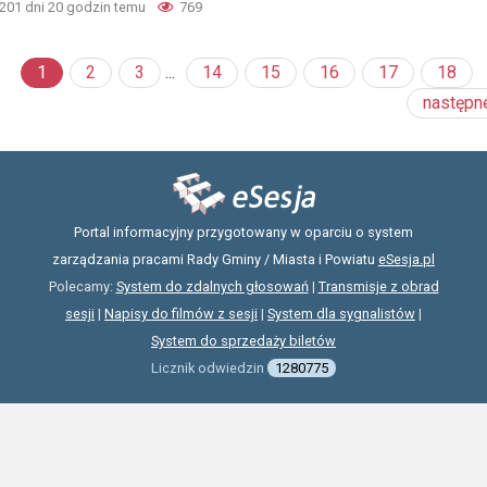
201 dni 20 godzin temu
769
1
2
3
...
14
15
16
17
18
następn
Portal informacyjny przygotowany w oparciu o system
zarządzania pracami Rady Gminy / Miasta i Powiatu
eSesja.pl
Polecamy:
System do zdalnych głosowań
|
Transmisje z obrad
sesji
|
Napisy do filmów z sesji
|
System dla sygnalistów
|
System do sprzedaży biletów
Licznik odwiedzin
1280775