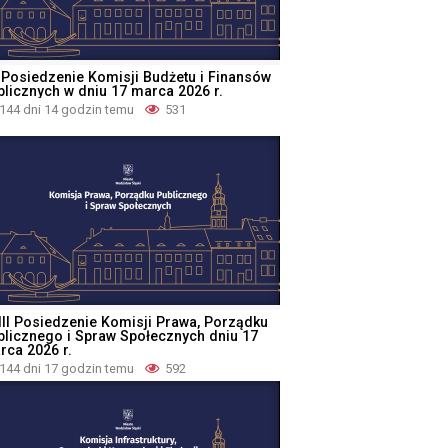
I Posiedzenie Komisji Budżetu i Finansów
blicznych w dniu 17 marca 2026 r.
144 dni 14 godzin temu
531
III Posiedzenie Komisji Prawa, Porządku
blicznego i Spraw Społecznych dniu 17
rca 2026 r.
144 dni 17 godzin temu
592