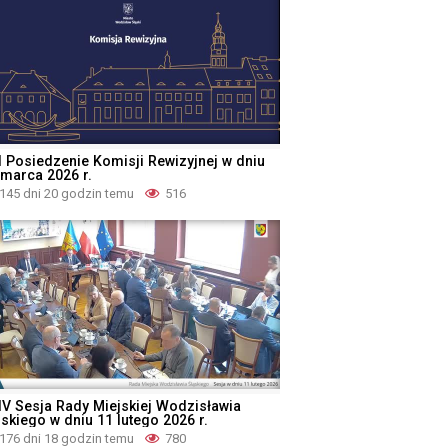
I Posiedzenie Komisji Rewizyjnej w dniu
 marca 2026 r.
145 dni 20 godzin temu
516
IV Sesja Rady Miejskiej Wodzisławia
ąskiego w dniu 11 lutego 2026 r.
176 dni 18 godzin temu
780