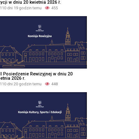
ycji w dniu 20 kwietnia 2026 r.
110 dni 19 godzin temu
455
II Posiedzenie Rewizyjnej w dniu 20
etnia 2026 r.
110 dni 20 godzin temu
448