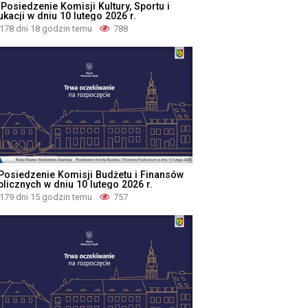
 Posiedzenie Komisji Kultury, Sportu i
kacji w dniu 10 lutego 2026 r.
178 dni 18 godzin temu
788
 Posiedzenie Komisji Budżetu i Finansów
blicznych w dniu 10 lutego 2026 r.
179 dni 15 godzin temu
757