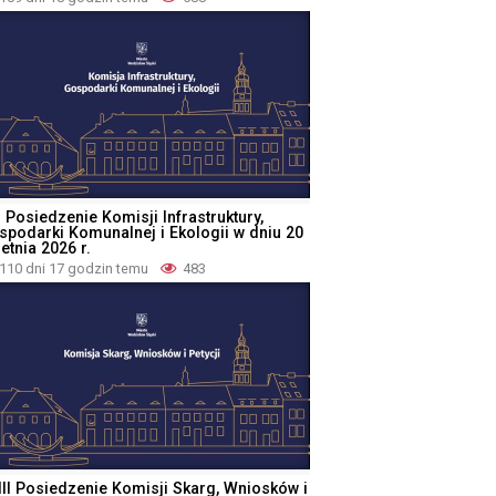
I Posiedzenie Komisji Infrastruktury,
spodarki Komunalnej i Ekologii w dniu 20
etnia 2026 r.
110 dni 17 godzin temu
483
III Posiedzenie Komisji Skarg, Wniosków i