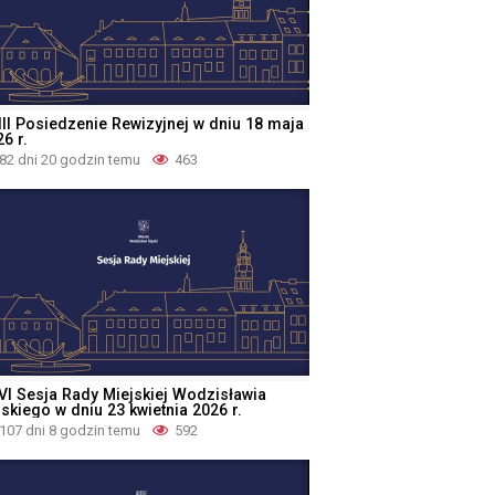
III Posiedzenie Rewizyjnej w dniu 18 maja
6 r.
82 dni 20 godzin temu
463
VI Sesja Rady Miejskiej Wodzisławia
skiego w dniu 23 kwietnia 2026 r.
107 dni 8 godzin temu
592