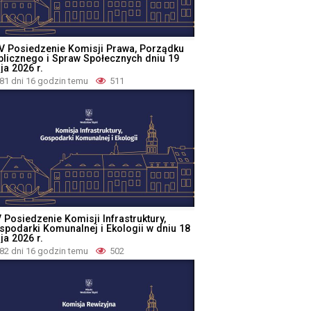
V Posiedzenie Komisji Prawa, Porządku
blicznego i Spraw Społecznych dniu 19
ja 2026 r.
81 dni 16 godzin temu
511
 Posiedzenie Komisji Infrastruktury,
spodarki Komunalnej i Ekologii w dniu 18
ja 2026 r.
82 dni 16 godzin temu
502