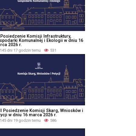
 Posiedzenie Komisji Infrastruktury,
spodarki Komunalnej i Ekologii w dniu 16
rca 2026 r.
145 dni 17 godzin temu
531
II Posiedzenie Komisji Skarg, Wniosków i
tycji w dniu 16 marca 2026 r.
145 dni 19 godzin temu
586