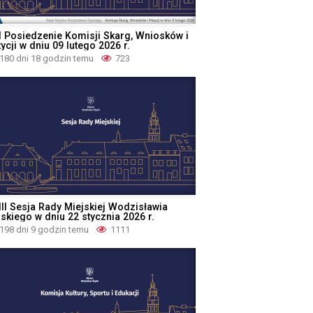
I Posiedzenie Komisji Skarg, Wniosków i
ycji w dniu 09 lutego 2026 r.
180 dni 18 godzin temu
723
III Sesja Rady Miejskiej Wodzisławia
ąskiego w dniu 22 stycznia 2026 r.
198 dni 9 godzin temu
1111