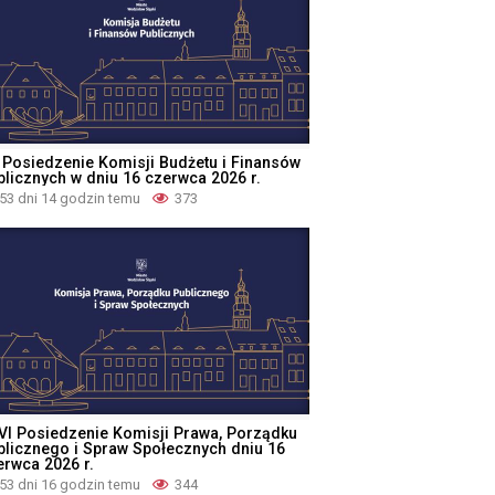
 Posiedzenie Komisji Budżetu i Finansów
blicznych w dniu 16 czerwca 2026 r.
53 dni 14 godzin temu
373
VI Posiedzenie Komisji Prawa, Porządku
blicznego i Spraw Społecznych dniu 16
erwca 2026 r.
53 dni 16 godzin temu
344