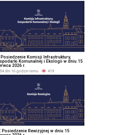
 Posiedzenie Komisji Infrastruktury,
spodarki Komunalnej i Ekologii w dniu 15
erwca 2026 r.
54 dni 16 godzin temu
419
X Posiedzenie Rewizyjnej w dniu 15
erwca 2026 r.