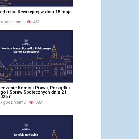
iedzenie Rewizyjnej w dniu 18 maja
9 godzin temu
453
iedzenie Komisji Prawa, Porządku
ego i Spraw Społecznych dniu 21
026 r.
 7 godzin temu
583