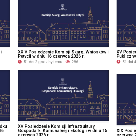
i
XXIV Posiedzenie Komisji Skarg, Wniosków i
XV Posie
Petycji w dniu 16 czerwca 2026 r.
Publiczny
51 dni 2 godziny temu
286
51 dni 
ądku
XV Posiedzenie Komisji Infrastruktury,
16
Gospodarki Komunalnej i Ekologii w dniu 15
XIX Posie
czerwca 2026 r.
czerwca 2