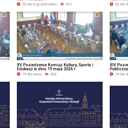
52 dni 6 godzin temu
412
52 dni 
XV Posiedzenie Komisji Kultury, Sportu i
XIV Posie
Edukacji w dniu 19 maja 2026 r.
Publiczny
79 dni temu
569
79 dni 