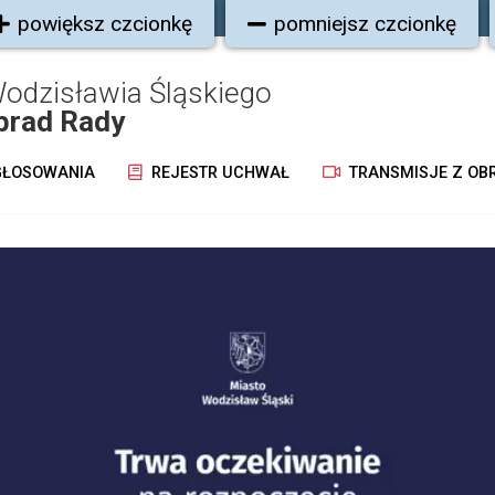
powiększ czcionkę
pomniejsz czcionkę
odzisławia Śląskiego
brad Rady
ŁOSOWANIA
REJESTR UCHWAŁ
TRANSMISJE Z OB