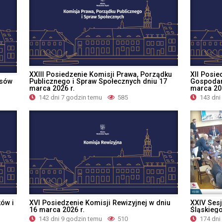
XXIII Posiedzenie Komisji Prawa, Porządku
XII Posie
nsów
Publicznego i Spraw Społecznych dniu 17
Gospodark
marca 2026 r.
marca 202
142 dni 7 godzin temu
585
143 dni
ów i
XVI Posiedzenie Komisji Rewizyjnej w dniu
XXIV Sesj
16 marca 2026 r.
Śląskiego
143 dni 9 godzin temu
510
174 dni