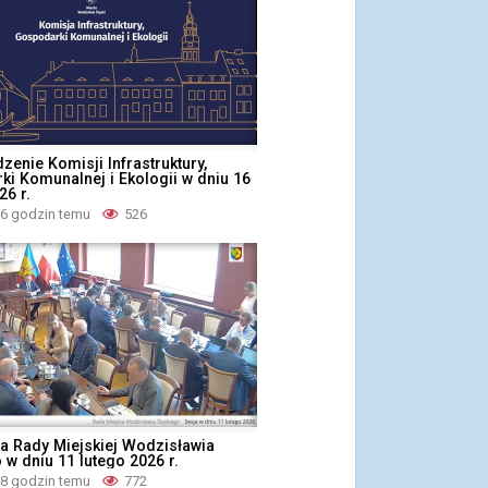
dzenie Komisji Infrastruktury,
i Komunalnej i Ekologii w dniu 16
6 r.
 6 godzin temu
526
a Rady Miejskiej Wodzisławia
 w dniu 11 lutego 2026 r.
 8 godzin temu
772