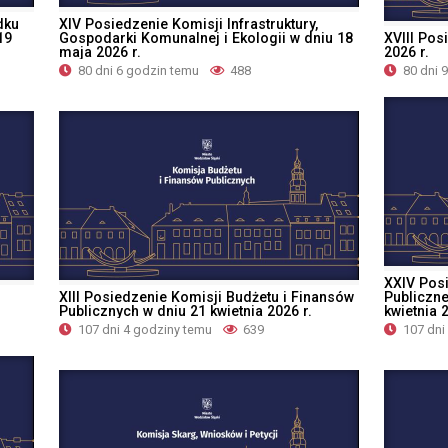
dku
XIV Posiedzenie Komisji Infrastruktury,
19
Gospodarki Komunalnej i Ekologii w dniu 18
XVIII Pos
maja 2026 r.
2026 r.
80 dni 6 godzin temu
488
80 dni 
XXIV Pos
XIII Posiedzenie Komisji Budżetu i Finansów
Publiczn
Publicznych w dniu 21 kwietnia 2026 r.
kwietnia 2
107 dni 4 godziny temu
639
107 dni