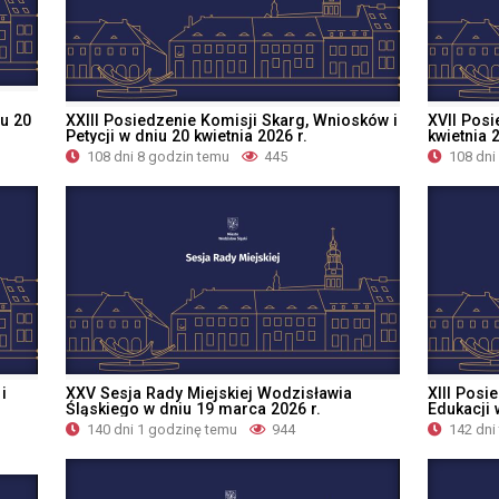
u 20
XXIII Posiedzenie Komisji Skarg, Wniosków i
XVII Posi
Petycji w dniu 20 kwietnia 2026 r.
kwietnia 2
108 dni 8 godzin temu
445
108 dni
i
XXV Sesja Rady Miejskiej Wodzisławia
XIII Posi
Śląskiego w dniu 19 marca 2026 r.
Edukacji 
140 dni 1 godzinę temu
944
142 dni