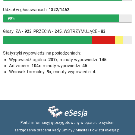
Udział w głosowaniach:
1322/1462
90%
Głosy: ZA -
923
, PRZECIW -
245
, WSTRZYMUJĄCE -
83
Statystyki wypowiedzi na posiedzeniach:
Wypowiedź ogólna:
207x
, minuty wypowiedzi:
145
Ad vocem:
104x
, minuty wypowiedzi:
45
Wniosek formalny:
9x
, minuty wypowiedzi:
4
Portal informacyjny przygotowany w oparciu o system
zarządzania pracami Rady Gminy / Miasta i Powiatu
eSesja.pl