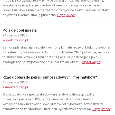
mogą już korzystać ze skrzynki osobistej umożliwiającej odbieranie,
wysyłanie i zarządzanie urzędową korespondencją w systemie e-
Doręczeń. Nowa funkcja ma zastąpić tradycyjne awizo i ułatwić kontakt
obywateli z administracją publiczną.
Czytaj więcej
Polskie cool miasta
24 czerwca 2026
wspolnota.org.pl
Samorządy stawiają na zieleń, ochronę klimatu i rozwój błękitno-zielonej
infrastruktury. Najnowszy ranking CoolCity Index 2026 pokazuje, że robią
to skutecznie, dzięki czemu coraz częściej są postrzegane jako
ekologiczne i przygotowane na skutki zmian klimatu.
Czytaj więcej
Rząd dopłaci do pensji samorządowych informatyków?
18 czerwca 2026
samorzad.pap.pl
Grupa posłów zaapelowała do Ministerstwa Cyfryzacji o pilną
nowelizację ustawy o KSC, która umożliwiłaby dopłacanie do
wynagrodzeń kluczowych specjalistów od cyberbezpieczeństwa w
samorządach ze środków Funduszu Cyberbezpieczeństwa.
Czytaj więcej