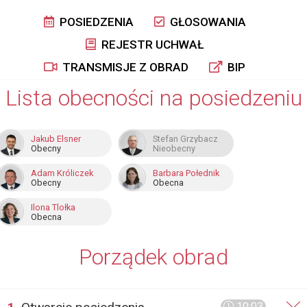
POSIEDZENIA
GŁOSOWANIA
REJESTR UCHWAŁ
TRANSMISJE Z OBRAD
BIP
Lista obecności na posiedzeniu
Jakub Elsner
Stefan Grzybacz
Obecny
Nieobecny
Adam Króliczek
Barbara Połednik
Obecny
Obecna
Ilona Tlołka
Obecna
Porządek obrad
10:03