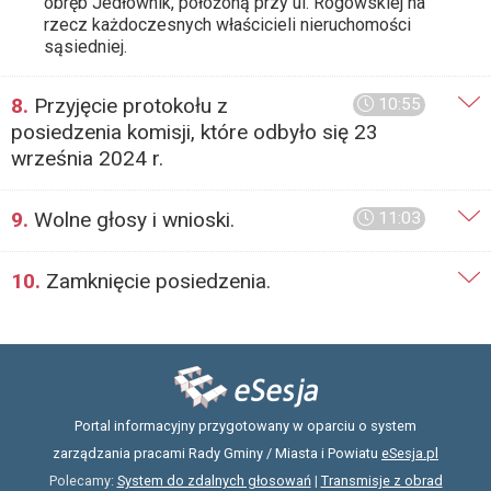
obręb Jedłownik, położoną przy ul. Rogowskiej na
rzecz każdoczesnych właścicieli nieruchomości
sąsiedniej.
8.
Przyjęcie protokołu z
10:55
posiedzenia komisji, które odbyło się 23
września 2024 r.
9.
Wolne głosy i wnioski.
11:03
10.
Zamknięcie posiedzenia.
Portal informacyjny przygotowany w oparciu o system
zarządzania pracami Rady Gminy / Miasta i Powiatu
eSesja.pl
Polecamy:
System do zdalnych głosowań
|
Transmisje z obrad