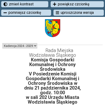
zmień kontrast
powiększ czcionkę
pomniejsz czcionkę
uproszczona wersja
Rada Miejska
Wodzisławia Śląskiego
Komisja Gospodarki
Komunalnej i Ochrony
Środowiska
V Posiedzenie Komisji
Gospodarki Komunalnej i
Ochrony Środowiska w
dniu 21 października 2024,
godz. 10:00
w sali 202 Urzędu Miasta
Wodzisławia Śląskiego