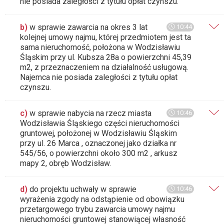
nie posiada zaległości z tytułu opłat czynszu.
b)
w sprawie zawarcia na okres 3 lat
10:44
kolejnej umowy najmu, której przedmiotem jest ta
sama nieruchomość, położona w Wodzisławiu
Śląskim przy ul. Kubsza 28a o powierzchni 45,39
m2, z przeznaczeniem na działalność usługową.
Najemca nie posiada zaległości z tytułu opłat
czynszu.
c)
w sprawie nabycia na rzecz miasta
10:46
Wodzisławia Śląskiego części nieruchomości
gruntowej, położonej w Wodzisławiu Śląskim
przy ul. 26 Marca , oznaczonej jako działka nr
545/56, o powierzchni około 300 m2 , arkusz
mapy 2, obręb Wodzisław.
d)
do projektu uchwały w sprawie
10:46
wyrażenia zgody na odstąpienie od obowiązku
przetargowego trybu zawarcia umowy najmu
nieruchomości gruntowej stanowiącej własność