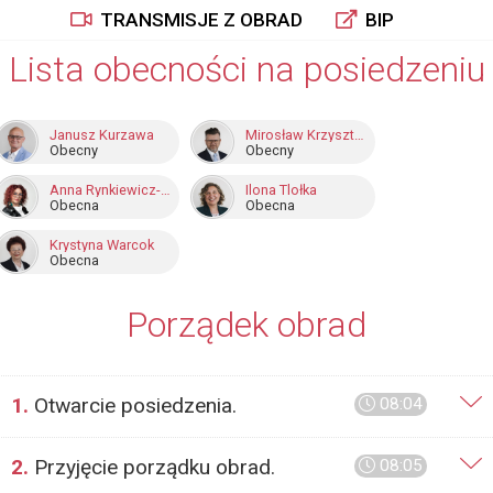
TRANSMISJE Z OBRAD
BIP
Lista obecności na posiedzeniu
Janusz Kurzawa
Mirosław Krzysztof Nowak
Obecny
Obecny
Anna Rynkiewicz-Ryszka
Ilona Tlołka
Obecna
Obecna
Krystyna Warcok
Obecna
Porządek obrad
1.
Otwarcie posiedzenia.
08:04
2.
Przyjęcie porządku obrad.
08:05