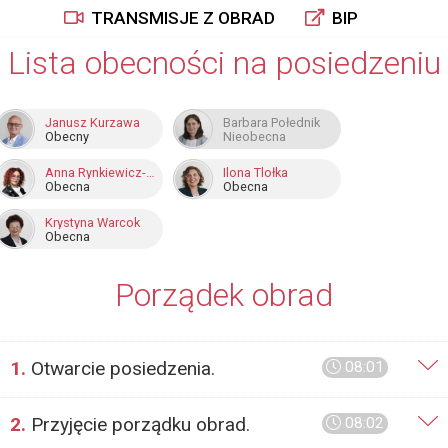
TRANSMISJE Z OBRAD
BIP
Lista obecności na posiedzeniu
Janusz Kurzawa
Barbara Połednik
Obecny
Nieobecna
Anna Rynkiewicz-Ryszka
Ilona Tlołka
Obecna
Obecna
Krystyna Warcok
Obecna
Porządek obrad
1.
Otwarcie posiedzenia.
08:01
2.
Przyjęcie porządku obrad.
08:02