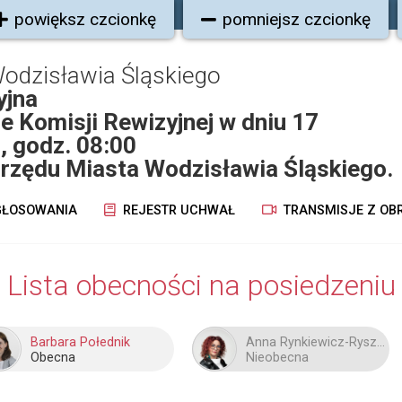
powiększ czcionkę
pomniejsz czcionkę
odzisławia Śląskiego
yjna
ie Komisji Rewizyjnej w dniu 17
, godz. 08:00
Urzędu Miasta Wodzisławia Śląskiego.
ŁOSOWANIA
REJESTR UCHWAŁ
TRANSMISJE Z OB
Lista obecności na posiedzeniu
Barbara Połednik
Anna Rynkiewicz-Ryszka
Obecna
Nieobecna