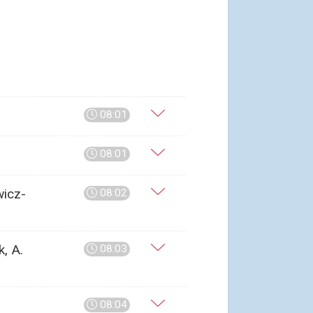
08:01
08:01
wicz-
08:02
, A.
08:03
08:04