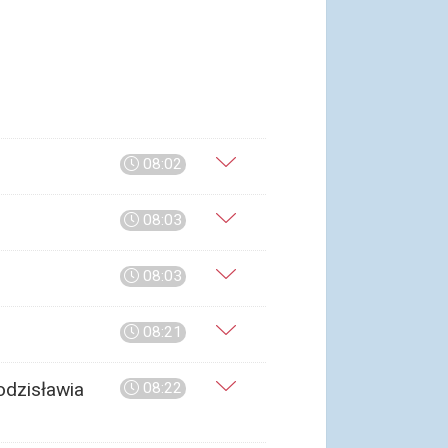
08:02
08:03
08:03
08:21
odzisławia
08:22