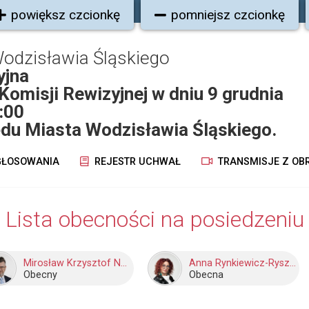
powiększ czcionkę
pomniejsz czcionkę
odzisławia Śląskiego
yjna
Komisji Rewizyjnej w dniu 9 grudnia
:00
ędu Miasta Wodzisławia Śląskiego.
ŁOSOWANIA
REJESTR UCHWAŁ
TRANSMISJE Z OB
Lista obecności na posiedzeniu
Mirosław Krzysztof Nowak
Anna Rynkiewicz-Ryszka
Obecny
Obecna